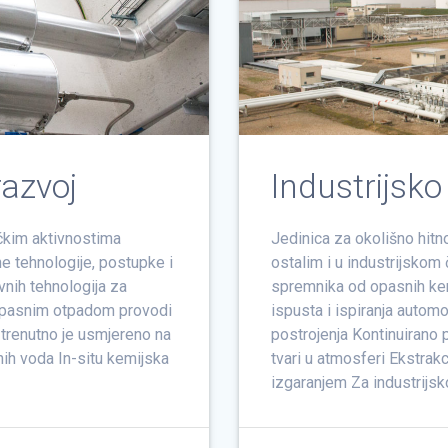
razvoj
Industrijsko
čkim aktivnostima
Jedinica za okolišno hitn
 tehnologije, postupke i
ostalim i u industrijskom
vnih tehnologija za
spremnika od opasnih kem
 opasnim otpadom provodi
ispusta i ispiranja automo
 trenutno je usmjereno na
postrojenja Kontinuirano p
ih voda In-situ kemijska
tvari u atmosferi Ekstrakci
izgaranjem Za industrijsk