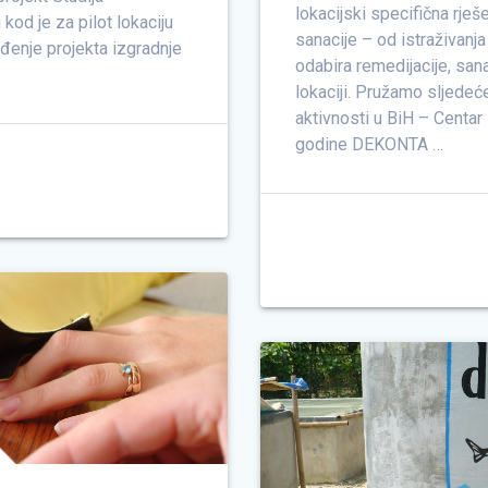
lokacijski specifična rje
 kod je za pilot lokaciju
sanacije – od istraživanja 
ođenje projekta izgradnje
odabira remedijacije, sana
lokaciji. Pružamo sljedeć
aktivnosti u BiH – Centar
godine DEKONTA …