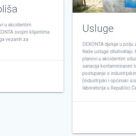
oliša
ovi u akcidentim
Usluge
DEKONTA svojim klijentima
ga vezanih za
DEKONTA djeluje u polju z
Naše usluge obuhvataju: K
planovi u akcidentim situac
sanacija kontaminiranim 
postupanje s industrijsk
(industrijski i općinski s
laboratorija u Republici Č