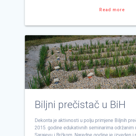
Read more
Biljni prečistač u BiH
Dekonta je aktivnosti u polju primjene Biljnih pr
2015. godine edukativnih seminarima održanim u
Sarajevu i Brčkom. Naredne godine je izveden i p