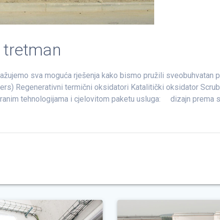
 – tretman
tražujemo sva moguća rješenja kako bismo pružili sveobuhvatan por
ers) Regenerativni termični oksidatori Katalitički oksidator Scrub
anim tehnologijama i cjelovitom paketu usluga: dizajn prema sp