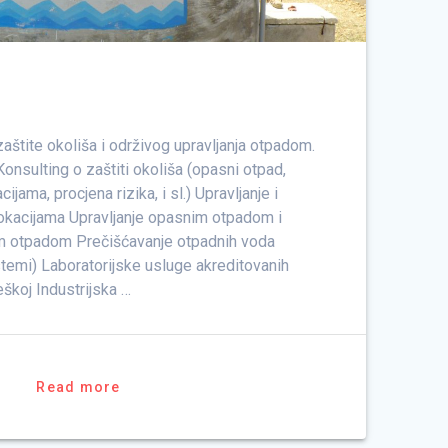
aštite okoliša i održivog upravljanja otpadom.
onsulting o zaštiti okoliša (opasni otpad,
ijama, procjena rizika, i sl.) Upravljanje i
lokacijama Upravljanje opasnim otpadom i
im otpadom Prečišćavanje otpadnih voda
istemi) Laboratorijske usluge akreditovanih
eškoj Industrijska …
Read more