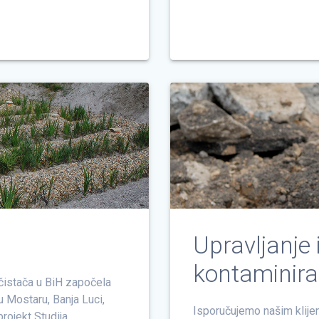
Upravljanje 
kontaminira
ečistača u BiH započela
 Mostaru, Banja Luci,
Isporučujemo našim klije
rojekt Studija