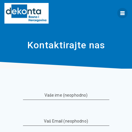
Skip
to
content
Kontaktirajte nas
Vaše ime (neophodno)
Vaš Email (neophodno)