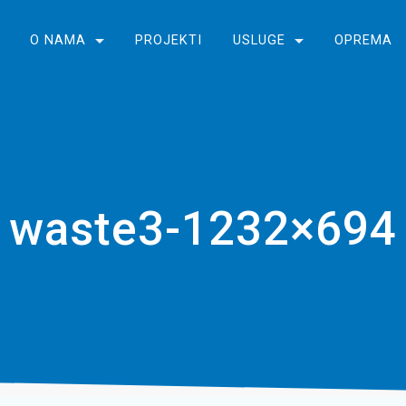
O NAMA
PROJEKTI
USLUGE
OPREMA
waste3-1232×694