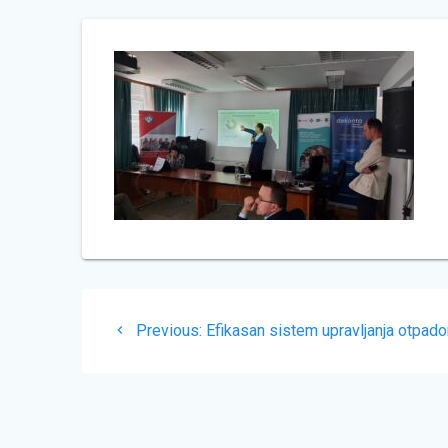
Navigacija
Previous
Previous:
Efikasan sistem upravljanja otpad
članaka
post: