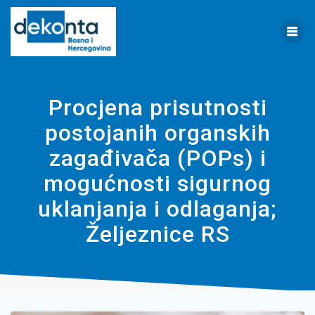
Skip
to
content
Procjena prisutnosti
postojanih organskih
zagađivača (POPs) i
mogućnosti sigurnog
uklanjanja i odlaganja;
Željeznice RS