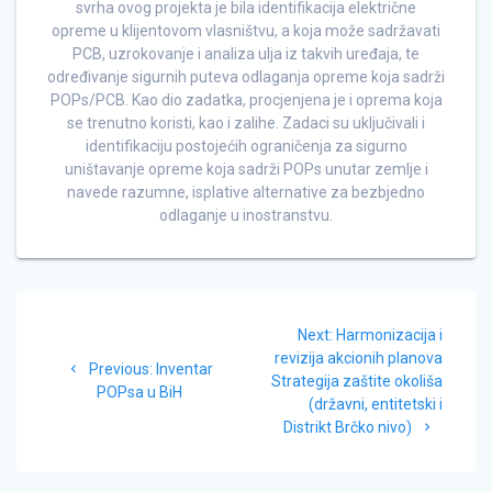
svrha ovog projekta je bila identifikacija električne
opreme u klijentovom vlasništvu, a koja može sadržavati
PCB, uzrokovanje i analiza ulja iz takvih uređaja, te
određivanje sigurnih puteva odlaganja opreme koja sadrži
POPs/PCB. Kao dio zadatka, procjenjena je i oprema koja
se trenutno koristi, kao i zalihe. Zadaci su uključivali i
identifikaciju postojećih ograničenja za sigurno
uništavanje opreme koja sadrži POPs unutar zemlje i
navede razumne, isplative alternative za bezbjedno
odlaganje u inostranstvu.
Navigacija
Next
Next:
Harmonizacija i
članaka
post:
revizija akcionih planova
Previous
Previous:
Inventar
Strategija zaštite okoliša
post:
POPsa u BiH
(državni, entitetski i
Distrikt Brčko nivo)